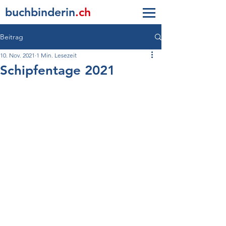
buc
h
b
inderin
.ch
Beitrag
10. Nov. 2021
1 Min. Lesezeit
Schipfentage 2021