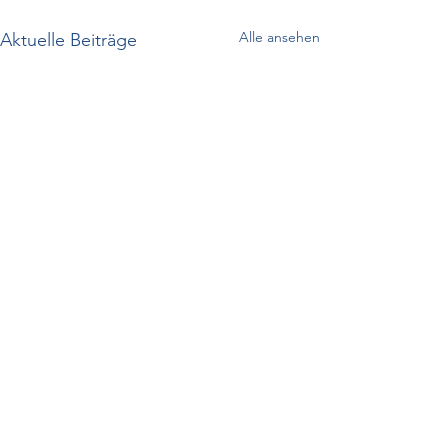
Alle ansehen
Aktuelle Beiträge
Kommentare
Neu, neu, neu!!